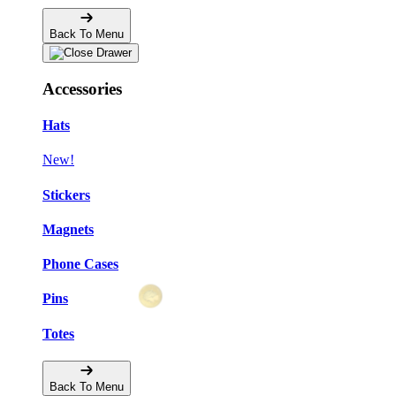
Back To Menu
Accessories
Hats
New!
Stickers
Magnets
Phone Cases
Pins
Totes
Back To Menu