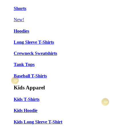
Shorts
New!
Hoodies
Long Sleeve T-Shirts
Crewneck Sweatshirts
Tank Tops
Baseball T-Shirts
Kids Apparel
Kids T-Shirts
Kids Hoodie
Kids Long Sleeve T-Shirt