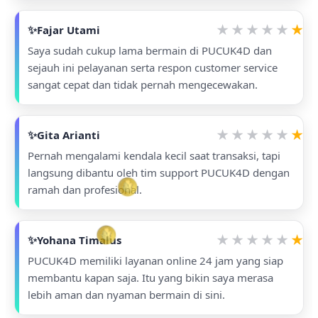
Fajar Utami
Saya sudah cukup lama bermain di PUCUK4D dan
sejauh ini pelayanan serta respon customer service
sangat cepat dan tidak pernah mengecewakan.
Gita Arianti
Pernah mengalami kendala kecil saat transaksi, tapi
langsung dibantu oleh tim support PUCUK4D dengan
ramah dan profesional.
Yohana Timalus
PUCUK4D memiliki layanan online 24 jam yang siap
membantu kapan saja. Itu yang bikin saya merasa
lebih aman dan nyaman bermain di sini.