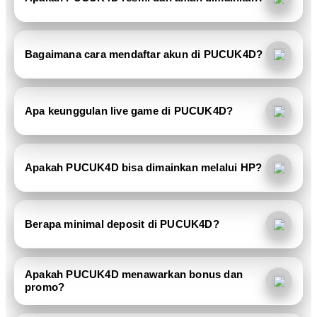
Bagaimana cara mendaftar akun di PUCUK4D?
Apa keunggulan live game di PUCUK4D?
Apakah PUCUK4D bisa dimainkan melalui HP?
Berapa minimal deposit di PUCUK4D?
Apakah PUCUK4D menawarkan bonus dan
promo?