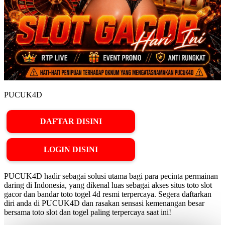
PUCUK4D
DAFTAR DISINI
LOGIN DISINI
PUCUK4D hadir sebagai solusi utama bagi para pecinta permainan
daring di Indonesia, yang dikenal luas sebagai akses situs toto slot
gacor dan bandar toto togel 4d resmi terpercaya. Segera daftarkan
diri anda di PUCUK4D dan rasakan sensasi kemenangan besar
bersama toto slot dan togel paling terpercaya saat ini!