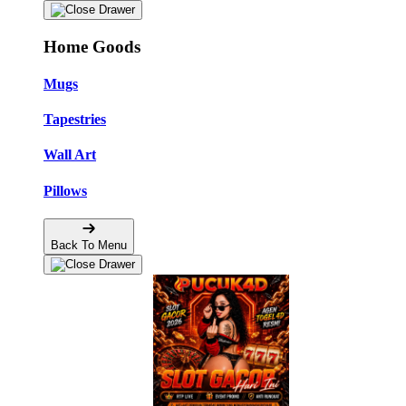
Home Goods
Mugs
Tapestries
Wall Art
Pillows
Back To Menu