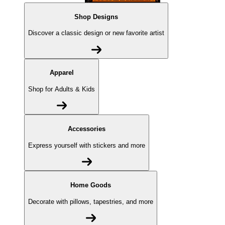
Shop Designs
Discover a classic design or new favorite artist
Apparel
Shop for Adults & Kids
Accessories
Express yourself with stickers and more
Home Goods
Decorate with pillows, tapestries, and more