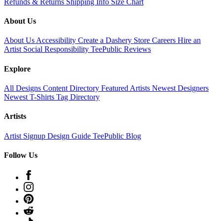
Refunds & Returns
Shipping Info
Size Chart
About Us
About Us
Accessibility
Create a Dashery Store
Careers
Hire an
Artist
Social Responsibility
TeePublic Reviews
Explore
All Designs
Content Directory
Featured Artists
Newest Designers
Newest T-Shirts
Tag Directory
Artists
Artist Signup
Design Guide
TeePublic Blog
Follow Us