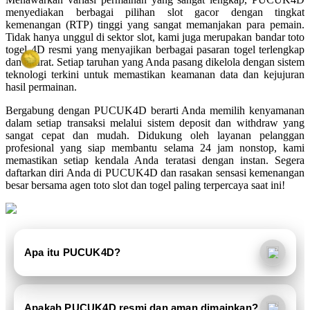
menyediakan berbagai pilihan slot gacor dengan tingkat
kemenangan (RTP) tinggi yang sangat memanjakan para pemain.
Tidak hanya unggul di sektor slot, kami juga merupakan bandar toto
togel 4D resmi yang menyajikan berbagai pasaran togel terlengkap
dan akurat. Setiap taruhan yang Anda pasang dikelola dengan sistem
teknologi terkini untuk memastikan keamanan data dan kejujuran
hasil permainan.
Bergabung dengan PUCUK4D berarti Anda memilih kenyamanan
dalam setiap transaksi melalui sistem deposit dan withdraw yang
sangat cepat dan mudah. Didukung oleh layanan pelanggan
profesional yang siap membantu selama 24 jam nonstop, kami
memastikan setiap kendala Anda teratasi dengan instan. Segera
daftarkan diri Anda di PUCUK4D dan rasakan sensasi kemenangan
besar bersama agen toto slot dan togel paling terpercaya saat ini!
Apa itu PUCUK4D?
Apakah PUCUK4D resmi dan aman dimainkan?