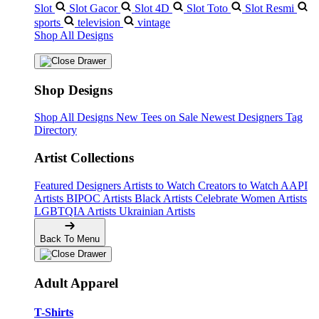
Slot
Slot Gacor
Slot 4D
Slot Toto
Slot Resmi
sports
television
vintage
Shop All Designs
Shop Designs
Shop All Designs
New Tees on Sale
Newest Designers
Tag
Directory
Artist Collections
Featured Designers
Artists to Watch
Creators to Watch
AAPI
Artists
BIPOC Artists
Black Artists
Celebrate Women Artists
LGBTQIA Artists
Ukrainian Artists
Back To Menu
Adult Apparel
T-Shirts