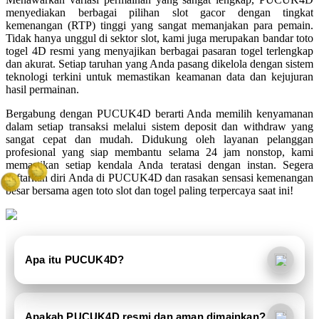
menyediakan berbagai pilihan slot gacor dengan tingkat
kemenangan (RTP) tinggi yang sangat memanjakan para pemain.
Tidak hanya unggul di sektor slot, kami juga merupakan bandar toto
togel 4D resmi yang menyajikan berbagai pasaran togel terlengkap
dan akurat. Setiap taruhan yang Anda pasang dikelola dengan sistem
teknologi terkini untuk memastikan keamanan data dan kejujuran
hasil permainan.
Bergabung dengan PUCUK4D berarti Anda memilih kenyamanan
dalam setiap transaksi melalui sistem deposit dan withdraw yang
sangat cepat dan mudah. Didukung oleh layanan pelanggan
profesional yang siap membantu selama 24 jam nonstop, kami
memastikan setiap kendala Anda teratasi dengan instan. Segera
daftarkan diri Anda di PUCUK4D dan rasakan sensasi kemenangan
besar bersama agen toto slot dan togel paling terpercaya saat ini!
Apa itu PUCUK4D?
Apakah PUCUK4D resmi dan aman dimainkan?