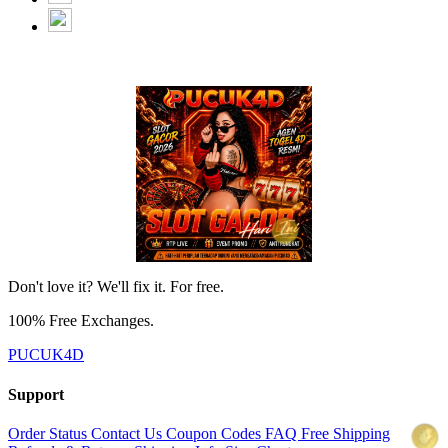
Don't love it? We'll fix it. For free.
100% Free Exchanges.
PUCUK4D
Support
Order Status
Contact Us
Coupon Codes
FAQ
Free Shipping