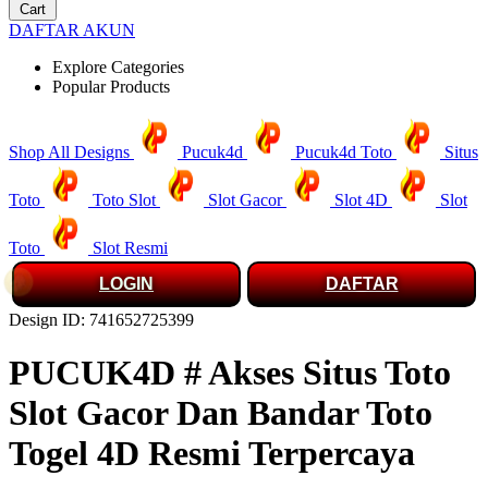
Cart
DAFTAR AKUN
Explore Categories
Popular Products
Shop All Designs
Pucuk4d
Pucuk4d Toto
Situs
Toto
Toto Slot
Slot Gacor
Slot 4D
Slot
Toto
Slot Resmi
LOGIN
DAFTAR
Design ID: 741652725399
PUCUK4D # Akses Situs Toto
Slot Gacor Dan Bandar Toto
Togel 4D Resmi Terpercaya