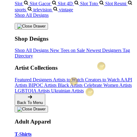
Slot
Slot Gacor
Slot 4D
Slot Toto
Slot Resmi
sports
television
vintage
Shop All Designs
Shop Designs
Shop All Designs
New Tees on Sale
Newest Designers
Tag
Directory
Artist Collections
Featured Designers
Artists to Watch
Creators to Watch
AAPI
Artists
BIPOC Artists
Black Artists
Celebrate Women Artists
LGBTQIA Artists
Ukrainian Artists
Back To Menu
Adult Apparel
T-Shirts