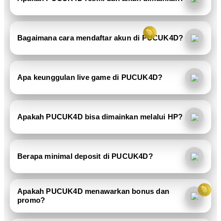
Bagaimana cara mendaftar akun di PUCUK4D?
Apa keunggulan live game di PUCUK4D?
Apakah PUCUK4D bisa dimainkan melalui HP?
Berapa minimal deposit di PUCUK4D?
Apakah PUCUK4D menawarkan bonus dan
promo?