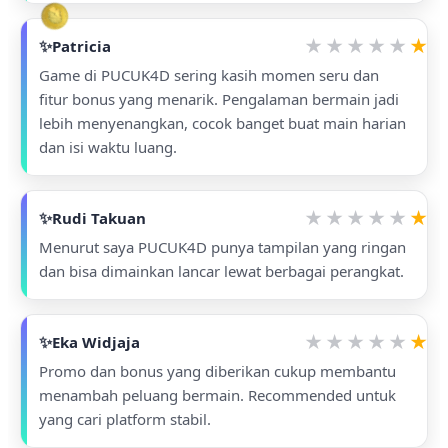
Patricia
Game di PUCUK4D sering kasih momen seru dan
fitur bonus yang menarik. Pengalaman bermain jadi
lebih menyenangkan, cocok banget buat main harian
dan isi waktu luang.
Rudi Takuan
Menurut saya PUCUK4D punya tampilan yang ringan
dan bisa dimainkan lancar lewat berbagai perangkat.
Eka Widjaja
Promo dan bonus yang diberikan cukup membantu
menambah peluang bermain. Recommended untuk
yang cari platform stabil.